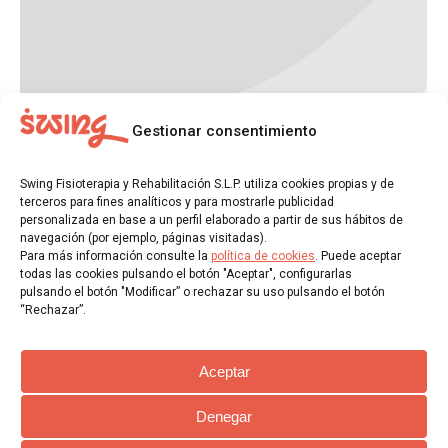
Gestionar consentimiento
Swing Fisioterapia y Rehabilitación S.L.P. utiliza cookies propias y de
terceros para fines analíticos y para mostrarle publicidad
personalizada en base a un perfil elaborado a partir de sus hábitos de
navegación (por ejemplo, páginas visitadas).
Para más información consulte la
política de cookies
. Puede aceptar
todas las cookies pulsando el botón "Aceptar", configurarlas
pulsando el botón "Modificar” o rechazar su uso pulsando el botón
Book cover design
“Rechazar”.
Branding
Por
jmediavillaswing@gmail.com
marzo 14, 2020
Nullam porta nulla non arcu tempus dolor.
Aceptar
Denegar