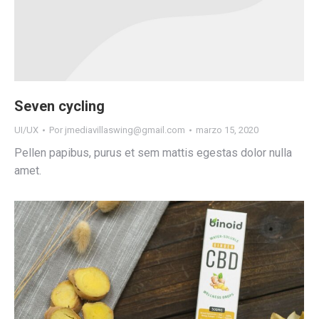
Seven cycling
UI/UX
Por
jmediavillaswing@gmail.com
marzo 15, 2020
Pellen papibus, purus et sem mattis egestas dolor nulla
amet.