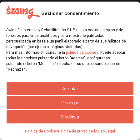
Gestionar consentimiento
Categories
Swing Fisioterapia y Rehabilitación S.L.P. utiliza cookies propias y de
No hay categorías
terceros para fines analíticos y para mostrarle publicidad
personalizada en base a un perfil elaborado a partir de sus hábitos de
navegación (por ejemplo, páginas visitadas).
Para más información consulte la
política de cookies
. Puede aceptar
todas las cookies pulsando el botón "Aceptar", configurarlas
pulsando el botón "Modificar” o rechazar su uso pulsando el botón
“Rechazar”.
Aceptar
Denegar
Modificar
Política de Cookies
Política de privacidad
Aviso Legal