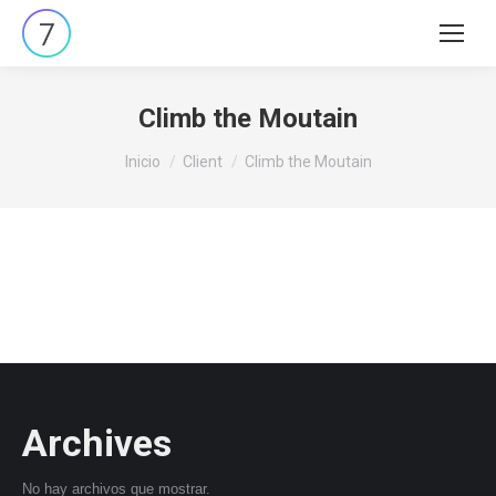
Climb the Moutain
Estás aquí:
Inicio
Client
Climb the Moutain
Archives
No hay archivos que mostrar.